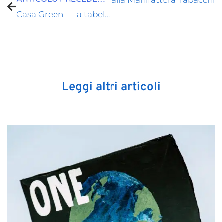
Storia e innovazione alla Manifattura Tabacchi
rticolo
Casa Green – La tabella di marcia fino al 2050
Leggi altri articoli