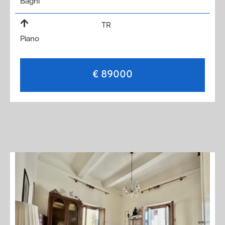
Bagni
TR
Piano
€ 89000