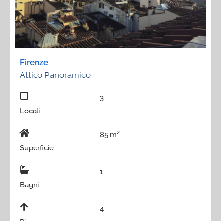
Firenze
Attico Panoramico
3
Locali
85 m²
Superficie
1
Bagni
4