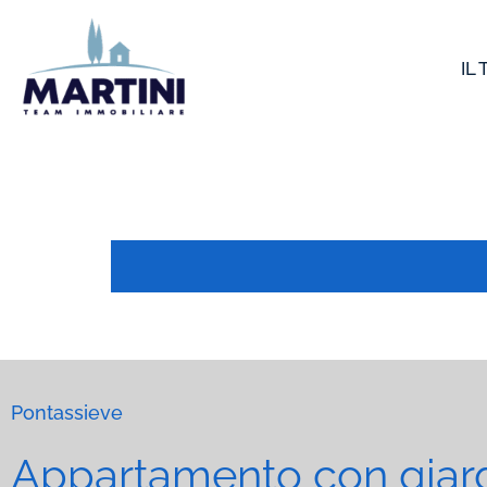
Vai
al
IL
contenuto
Pontassieve
Appartamento con giard