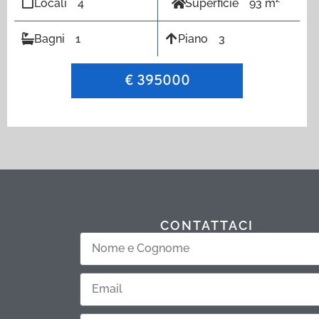
Locali
4
Superficie
93 m²
Bagni
1
Piano
3
€ 395000
CONTATTACI
Nome
e
Email
Cognome