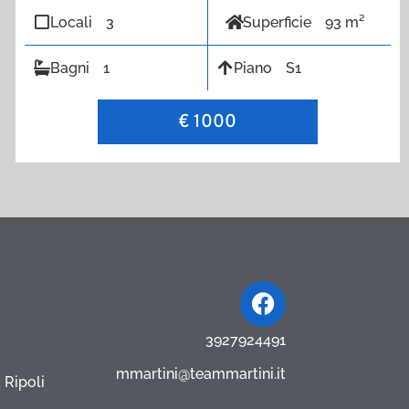
Locali
3
Superficie
93 m²
Bagni
1
Piano
S1
€ 1000
Facebook
3927924491
mmartini@teammartini.it
 Ripoli