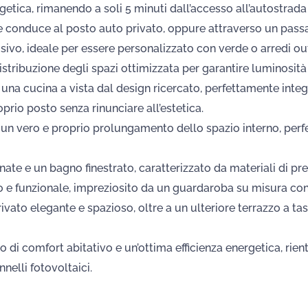
tica, rimanendo a soli 5 minuti dall’accesso all’autostrada 
e conduce al posto auto privato, oppure attraverso un pas
clusivo, ideale per essere personalizzato con verde o arredi 
distribuzione degli spazi ottimizzata per garantire luminosità
 una cucina a vista dal design ricercato, perfettamente integ
prio posto senza rinunciare all’estetica.
, un vero e proprio prolungamento dello spazio interno, perfe
te e un bagno finestrato, caratterizzato da materiali di pre
o e funzionale, impreziosito da un guardaroba su misura con 
vato elegante e spazioso, oltre a un ulteriore terrazzo a ta
o di comfort abitativo e un’ottima efficienza energetica, rien
nelli fotovoltaici.