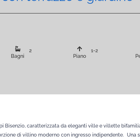
2
1-2
Bagni
Piano
P
 Bisenzio, caratterizzata da eleganti ville e villette bifamil
porzione di villino moderno con ingresso indipendente. Una s