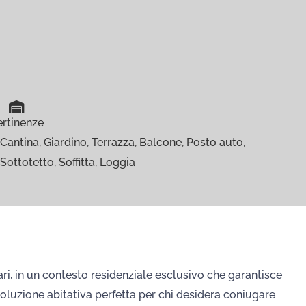
ertinenze
Cantina, Giardino, Terrazza, Balcone, Posto auto,
Sottotetto, Soffitta, Loggia
iari, in un contesto residenziale esclusivo che garantisce
oluzione abitativa perfetta per chi desidera coniugare