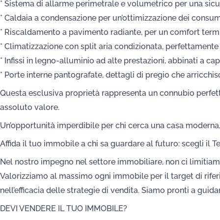
* Sistema di allarme perimetrale e volumetrico per una sicu
* Caldaia a condensazione per un’ottimizzazione dei consum
* Riscaldamento a pavimento radiante, per un comfort term
* Climatizzazione con split aria condizionata, perfettamente
* Infissi in legno-alluminio ad alte prestazioni, abbinati a 
* Porte interne pantografate, dettagli di pregio che arricchis
Questa esclusiva proprietà rappresenta un connubio perfetto t
assoluto valore.
Un’opportunità imperdibile per chi cerca una casa moderna, e
Affida il tuo immobile a chi sa guardare al futuro: scegli il 
Nel nostro impegno nel settore immobiliare, non ci limitiam
Valorizziamo al massimo ogni immobile per il target di riferi
nell’efficacia delle strategie di vendita. Siamo pronti a guid
DEVI VENDERE IL TUO IMMOBILE?