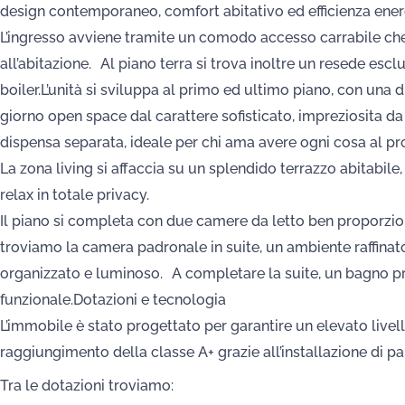
design contemporaneo, comfort abitativo ed efficienza energe
L’ingresso avviene tramite un comodo accesso carrabile ch
all’abitazione. Al piano terra si trova inoltre un resede es
boiler.L’unità si sviluppa al primo ed ultimo piano, con una 
giorno open space dal carattere sofisticato, impreziosita da
dispensa separata, ideale per chi ama avere ogni cosa al pro
La zona living si affaccia su un splendido terrazzo abitabile
relax in totale privacy.
Il piano si completa con due camere da letto ben proporziona
troviamo la camera padronale in suite, un ambiente raffinat
organizzato e luminoso. A completare la suite, un bagno pri
funzionale.Dotazioni e tecnologia
L’immobile è stato progettato per garantire un elevato livell
raggiungimento della classe A+ grazie all’installazione di pan
Tra le dotazioni troviamo: