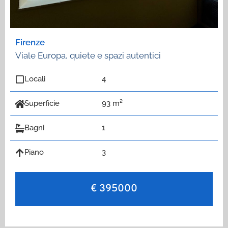
Firenze
Viale Europa, quiete e spazi autentici
Locali
4
Superficie
93 m²
Bagni
1
Piano
3
€ 395000