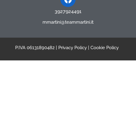
3927924491
mmartini@teammartini.it
P.IVA 06131890482 |
Privacy Policy
|
Cookie Policy