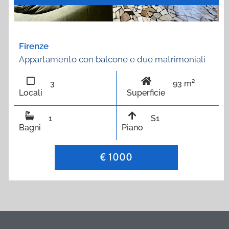
Firenze
Appartamento con balcone e due matrimoniali
3
93 m²
Locali
Superficie
1
S1
Bagni
Piano
€ 1000