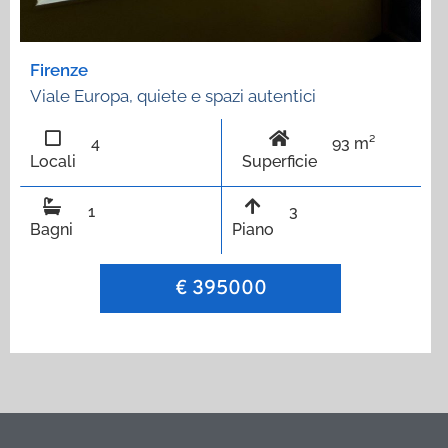
Firenze
Viale Europa, quiete e spazi autentici
4
93 m²
Locali
Superficie
1
3
Bagni
Piano
€ 395000