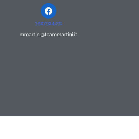
Facebook
3927924491
mmartini@teammartini.it