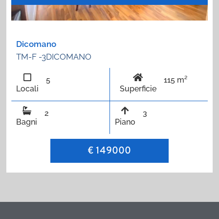
Dicomano
TM-F -3DICOMANO
5
115 m²
Locali
Superficie
2
3
Bagni
Piano
€ 149000