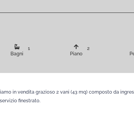
1
2
Bagni
Piano
P
poniamo in vendita grazioso 2 vani (43 mq) composto da ingr
ervizio finestrato.