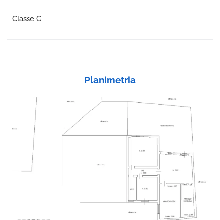
Classe G
Planimetria