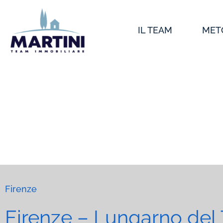
Vai
al
IL TEAM
MET
contenuto
Firenze
Firenze – Lungarno del