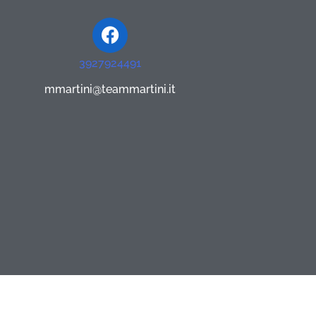
Facebook
3927924491
mmartini@teammartini.it