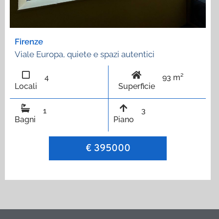
Firenze
Viale Europa, quiete e spazi autentici
4
93 m²
Locali
Superficie
1
3
Bagni
Piano
€ 395000