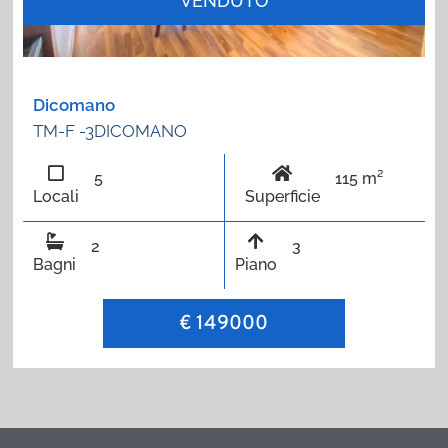
VENDUTO
Dicomano
TM-F -3DICOMANO
5
115 m²
Locali
Superficie
2
3
Bagni
Piano
€ 149000