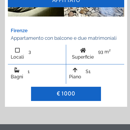
AFFITTATO
Firenze
Appartamento con balcone e due matrimoniali
3
93 m²
Locali
Superficie
1
S1
Bagni
Piano
€ 1000