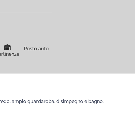
Posto auto
ertinenze
arredo, ampio guardaroba, disimpegno e bagno.