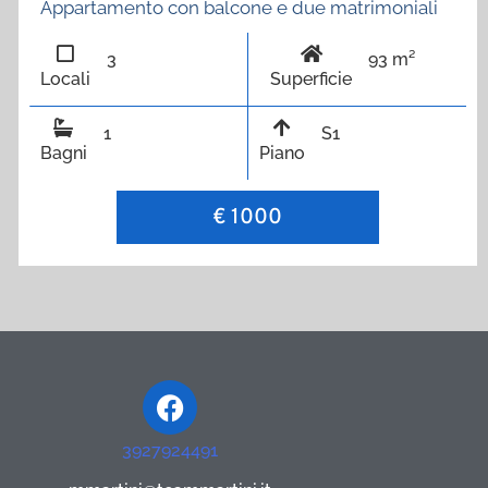
Appartamento con balcone e due matrimoniali
3
93 m²
Locali
Superficie
1
S1
Bagni
Piano
€ 1000
Facebook
3927924491