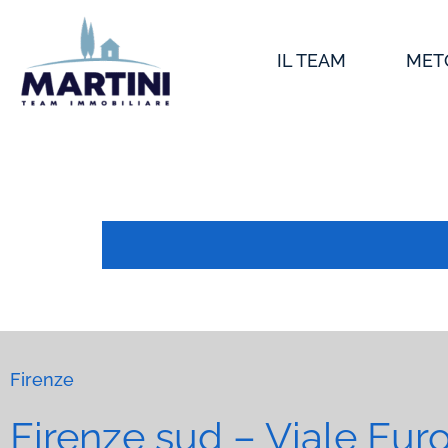
Vai
al
IL TEAM
MET
contenuto
Firenze
Firenze sud – Viale Eur