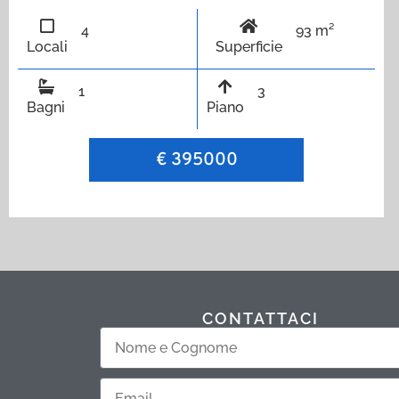
4
93 m²
Locali
Superficie
1
3
Bagni
Piano
€ 395000
CONTATTACI
Nome
e
Email
Cognome