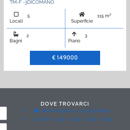
TM-F -3DICOMANO
5
115 m²
Locali
Superficie
2
3
Bagni
Piano
€ 149000
DOVE TROVARCI
Viale Europa, 101 - 50121 Firenze
Lun. Ven. - 9:30 - 12:30 / 15:00 - 18:30