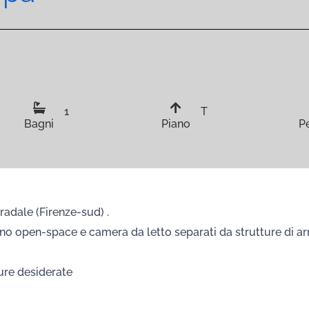
1
T
Bagni
Piano
P
radale (Firenze-sud) .
rno open-space e camera da letto separati da strutture di 
ture desiderate