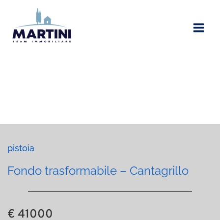
Vai
al
contenuto
pistoia
Fondo trasformabile – Cantagrillo
€ 41000