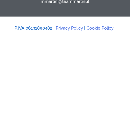
mmartini@teammartini.it
P.IVA 06131890482 |
Privacy Policy
|
Cookie Policy