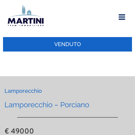
Vai
al
contenuto
VENDUTO
Lamporecchio
Lamporecchio – Porciano
€ 49000