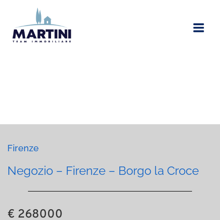
Vai
al
contenuto
Firenze
Negozio – Firenze – Borgo la Croce
€ 268000