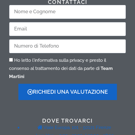
CONTATTACI
Nome
e
Cognome
Email
Telefono
Ho letto l'informativa sulla privacy e presto il
consenso al trattamento dei dati da parte di
Team
Martini
RICHIEDI UNA VALUTAZIONE
DOVE TROVARCI
Viale Europa, 101 - 50121 Firenze