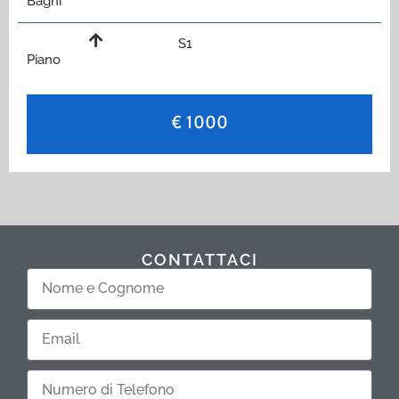
Bagni
S1
Piano
€ 1000
CONTATTACI
Nome
e
Cognome
Email
Telefono