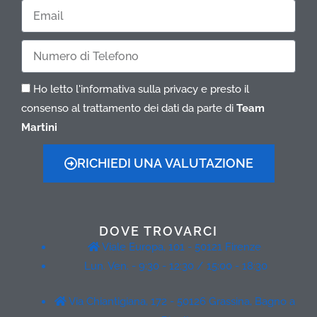
Cognome
Email
Telefono
Ho letto l'informativa sulla privacy e presto il
consenso al trattamento dei dati da parte di
Team
Martini
RICHIEDI UNA VALUTAZIONE
DOVE TROVARCI
Viale Europa, 101 - 50121 Firenze
Lun. Ven. - 9:30 - 12:30 / 15:00 - 18:30
Via Chiantigiana, 172 - 50126 Grassina, Bagno a