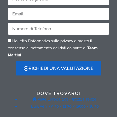
e
Cognome
Email
Telefono
Ho letto l'informativa sulla privacy e presto il
consenso al trattamento dei dati da parte di
Team
Martini
RICHIEDI UNA VALUTAZIONE
DOVE TROVARCI
Viale Europa, 101 - 50121 Firenze
Lun. Ven. - 9:30 - 12:30 / 15:00 - 18:30