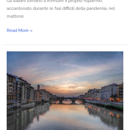
Gli italiani tornano a investire il proprio risparmio,
accantonato durante le fasi difficili della pandemia, nel
mattone.
Read More »
Presto
e
bene.
Perché
il
nostro
metodo
funziona