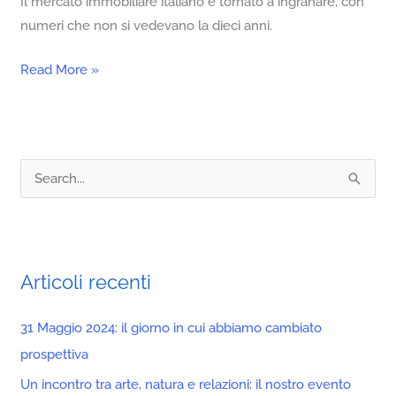
Il mercato immobiliare italiano è tornato a ingranare, con
numeri che non si vedevano la dieci anni.
Read More »
C
e
r
c
Articoli recenti
a
:
31 Maggio 2024: il giorno in cui abbiamo cambiato
prospettiva
Un incontro tra arte, natura e relazioni: il nostro evento