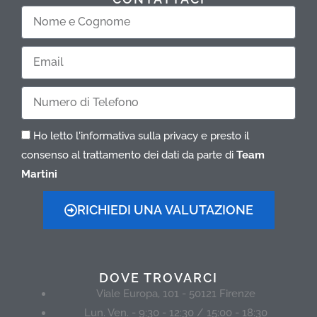
Nome
e
Cognome
Email
Telefono
Ho letto l'informativa sulla privacy e presto il
consenso al trattamento dei dati da parte di
Team
Martini
RICHIEDI UNA VALUTAZIONE
DOVE TROVARCI
Viale Europa, 101 - 50121 Firenze
Lun. Ven. - 9:30 - 12:30 / 15:00 - 18:30