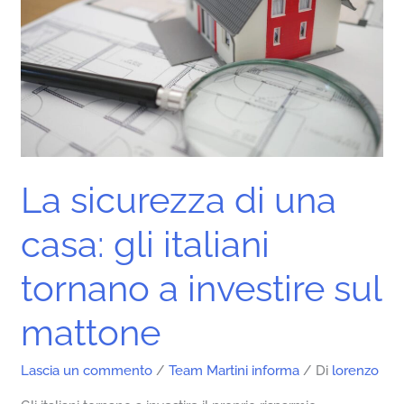
gli
italiani
tornano
a
investire
sul
mattone
La sicurezza di una
casa: gli italiani
tornano a investire sul
mattone
Lascia un commento
/
Team Martini informa
/ Di
lorenzo