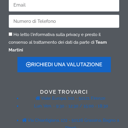
Cognome
Email
Telefono
Ho letto l'informativa sulla privacy e presto il
consenso al trattamento dei dati da parte di
Team
Martini
RICHIEDI UNA VALUTAZIONE
DOVE TROVARCI
Viale Europa, 101 - 50121 Firenze
Lun. Ven. - 9:30 - 12:30 / 15:00 - 18:30
Via Chiantigiana, 172 - 50126 Grassina, Bagno a
Ripoli