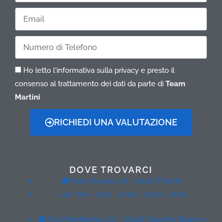
Cognome
Email
Telefono
Ho letto l'informativa sulla privacy e presto il
consenso al trattamento dei dati da parte di
Team
Martini
RICHIEDI UNA VALUTAZIONE
DOVE TROVARCI
Viale Europa, 101 - 50121 Firenze
Lun. Ven. - 9:30 - 12:30 / 15:00 - 18:30
Via Chiantigiana, 172 - 50126 Grassina, Bagno a