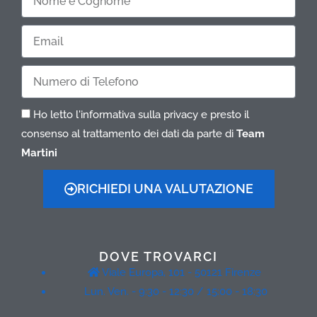
e
Cognome
Email
Telefono
Ho letto l'informativa sulla privacy e presto il
consenso al trattamento dei dati da parte di
Team
Martini
RICHIEDI UNA VALUTAZIONE
DOVE TROVARCI
Viale Europa, 101 - 50121 Firenze
Lun. Ven. - 9:30 - 12:30 / 15:00 - 18:30