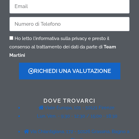
Cognome
Email
Telefono
Ho letto l'informativa sulla privacy e presto il
consenso al trattamento dei dati da parte di
Team
Martini
RICHIEDI UNA VALUTAZIONE
DOVE TROVARCI
Viale Europa, 101 - 50121 Firenze
Lun. Ven. - 9:30 - 12:30 / 15:00 - 18:30
Via Chiantigiana, 172 - 50126 Grassina, Bagno a