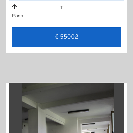
T
Piano
€ 55002