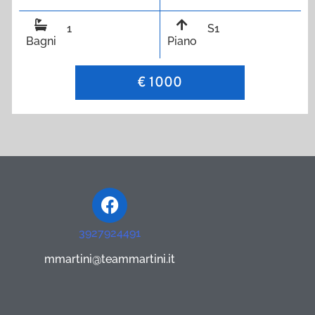
1
S1
Bagni
Piano
€ 1000
Facebook
3927924491
mmartini@teammartini.it