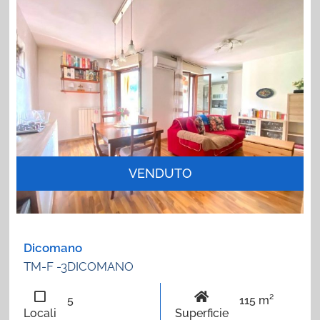
VENDUTO
Dicomano
TM-F -3DICOMANO
5
115 m²
Locali
Superficie