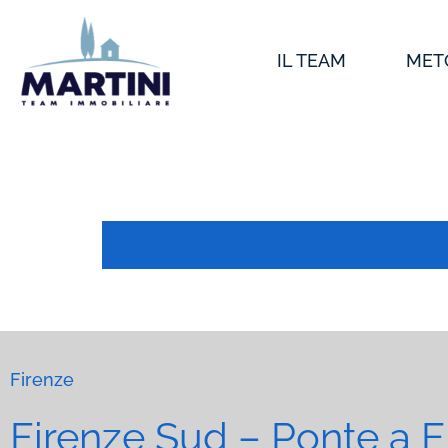
Vai
al
IL TEAM
MET
contenuto
Firenze
Firenze Sud – Ponte a E