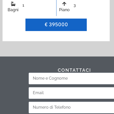
1
3
Bagni
Piano
€ 395000
CONTATTACI
Nome
e
Email
Cognome
Telefono