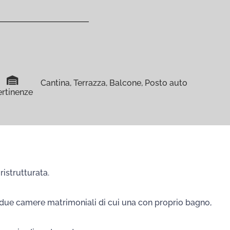
Cantina, Terrazza, Balcone, Posto auto
ertinenze
istrutturata.
, due camere matrimoniali di cui una con proprio bagno,