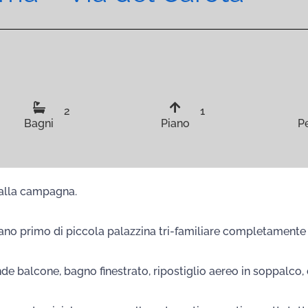
2
1
Bagni
Piano
P
alla campagna.
o primo di piccola palazzina tri-familiare completamente r
nde balcone, bagno finestrato, ripostiglio aereo in soppalco