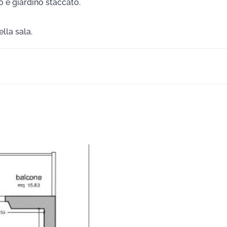
o e giardino staccato.
lla sala.