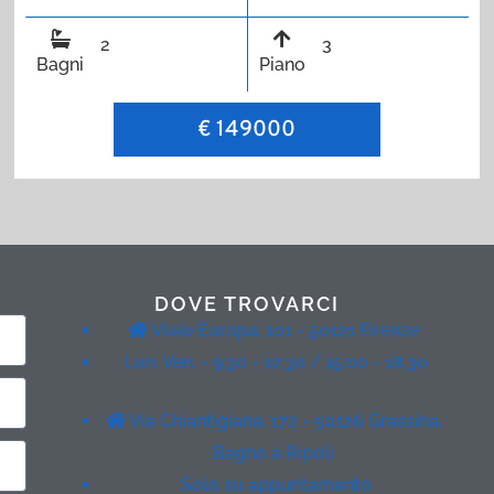
2
3
Bagni
Piano
€ 149000
DOVE TROVARCI
Viale Europa, 101 - 50121 Firenze
Lun. Ven. - 9:30 - 12:30 / 15:00 - 18:30
Via Chiantigiana, 172 - 50126 Grassina,
Bagno a Ripoli
Solo su appuntamento