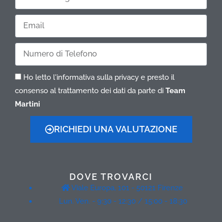
e
Cognome
Email
Telefono
Ho letto l'informativa sulla privacy e presto il
consenso al trattamento dei dati da parte di
Team
Martini
RICHIEDI UNA VALUTAZIONE
DOVE TROVARCI
Viale Europa, 101 - 50121 Firenze
Lun. Ven. - 9:30 - 12:30 / 15:00 - 18:30