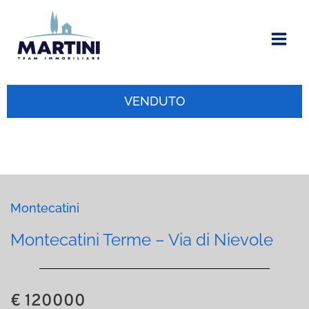
Vai
al
contenuto
VENDUTO
Montecatini
Montecatini Terme – Via di Nievole
€ 120000