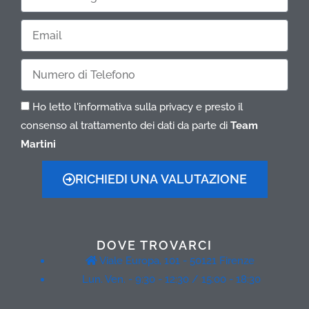
e
Cognome
Email
Telefono
Ho letto l'informativa sulla privacy e presto il
consenso al trattamento dei dati da parte di
Team
Martini
RICHIEDI UNA VALUTAZIONE
DOVE TROVARCI
Viale Europa, 101 - 50121 Firenze
Lun. Ven. - 9:30 - 12:30 / 15:00 - 18:30