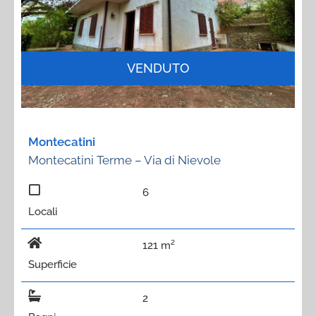
VENDUTO
Montecatini
Montecatini Terme – Via di Nievole
6
Locali
121 m²
Superficie
2