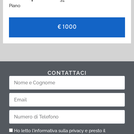
S1
Piano
€ 1000
CONTATTACI
Nome
e
Cognome
Email
Telefono
Ho letto l'informativa sulla privacy e presto il