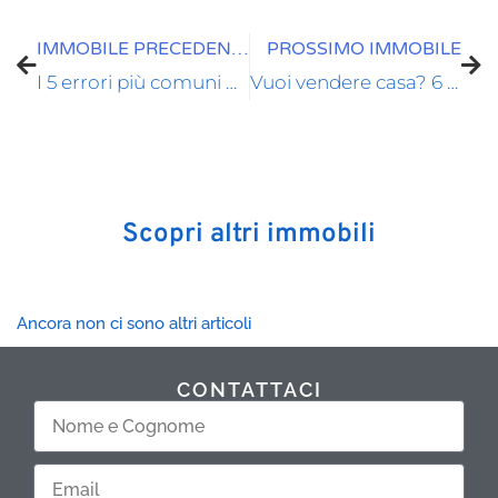
Precedente
Suc
IMMOBILE PRECEDENTE
PROSSIMO IMMOBILE
I 5 errori più comuni quando vuoi vendere casa
Vuoi vendere casa? 6 domande per il tuo agente immobiliare
Scopri altri immobili
Ancora non ci sono altri articoli
CONTATTACI
Nome
e
Cognome
Email