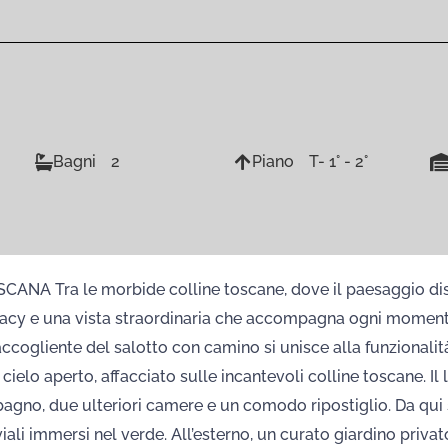
Bagni
2
Piano
T- 1° - 2°
 le morbide colline toscane, dove il paesaggio disegna s
vacy e una vista straordinaria che accompagna ogni momento 
accogliente del salotto con camino si unisce alla funzionalit
elo aperto, affacciato sulle incantevoli colline toscane. Il l
 bagno, due ulteriori camere e un comodo ripostiglio. Da qu
iali immersi nel verde. All’esterno, un curato giardino priv