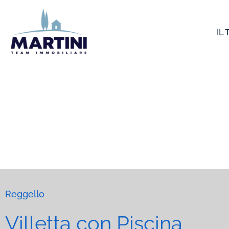
Vai
al
IL
contenuto
Reggello
Villetta con Piscina