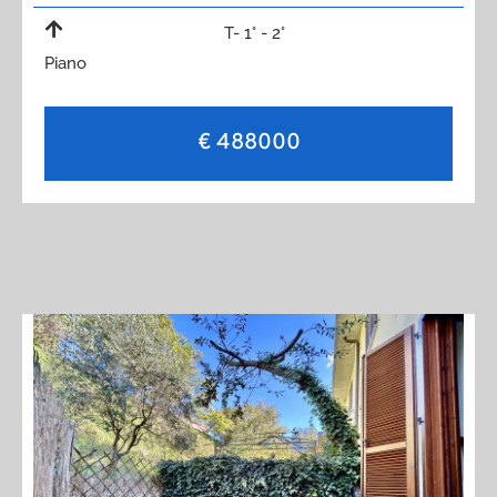
T- 1° - 2°
Piano
€ 488000