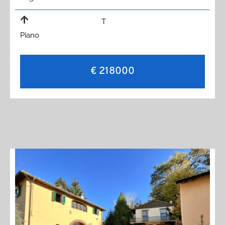
T
Piano
€ 218000