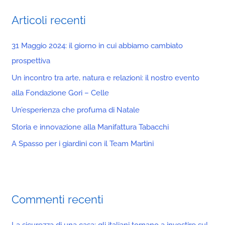
c
Articoli recenti
a
:
31 Maggio 2024: il giorno in cui abbiamo cambiato
prospettiva
Un incontro tra arte, natura e relazioni: il nostro evento
alla Fondazione Gori – Celle
Un’esperienza che profuma di Natale
Storia e innovazione alla Manifattura Tabacchi
A Spasso per i giardini con il Team Martini
Commenti recenti